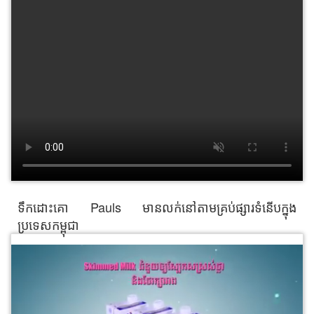
ទឹកដោះគោ Pauls មានលក់នៅតាមគ្រប់ផ្សារទំនើបក្នុង
ប្រទេសកម្ពុជា