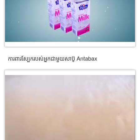
ការពារស្បែករបស់អ្នកជាមួយសាប៊ូ Antabax