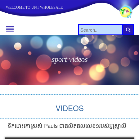
WELCOME TO UNT WHOLESALE
VIDEOS
ទឹកដោះគោស្រស់ Pauls ជាផលិតផលលេខ១របស់អូស្រ្តាលី