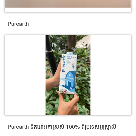
Purearth
Purearth ទឹកដោះគោស្រស់​ 100% ពីប្រទេសអូស្រ្តាលី